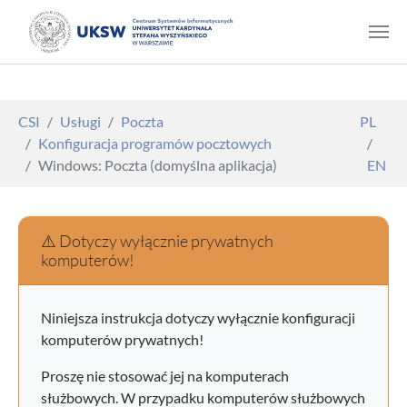
Skip to main content
You are here:
CSI
Usługi
Poczta
PL
Konfiguracja programów pocztowych
Windows: Poczta (domyślna aplikacja)
EN
⚠️ Dotyczy wyłącznie prywatnych
komputerów!
Niniejsza instrukcja dotyczy wyłącznie konfiguracji
komputerów prywatnych!
Proszę nie stosować jej na komputerach
służbowych. W przypadku komputerów służbowych