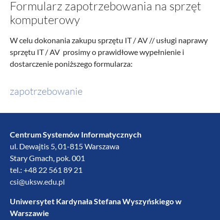
Formularz zapotrzebowania na sprzęt
komputerowy
W celu dokonania zakupu sprzętu IT / AV // usługi naprawy
sprzętu IT / AV prosimy o prawidłowe wypełnienie i
dostarczenie poniższego formularza:
zapotrzebowanie
Centrum Systemów Informatycznych
ul. Dewajtis 5, 01-815 Warszawa
Stary Gmach, pok. 001
tel.: +48 22 561 89 21
csi@uksw.edu.pl
Uniwersytet Kardynała Stefana Wyszyńskiego w
Warszawie