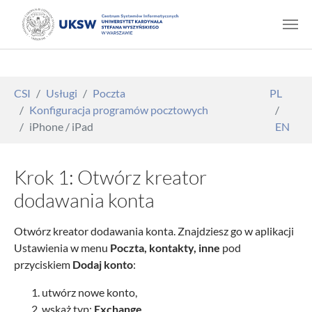
Skip to main content
You are here:
CSI
Usługi
Poczta
PL
Konfiguracja programów pocztowych
iPhone / iPad
EN
Krok 1: Otwórz kreator
dodawania konta
Otwórz kreator dodawania konta. Znajdziesz go w aplikacji
Ustawienia w menu
Poczta, kontakty, inne
pod
przyciskiem
Dodaj konto
:
utwórz nowe konto,
wskaż typ:
Exchange
,