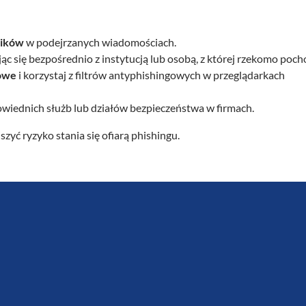
zników
w podejrzanych wiadomościach.
c się bezpośrednio z instytucją lub osobą, z której rzekomo poch
sowe
i korzystaj z filtrów antyphishingowych w przeglądarkach
wiednich służb lub działów bezpieczeństwa w firmach.
zyć ryzyko stania się ofiarą phishingu.