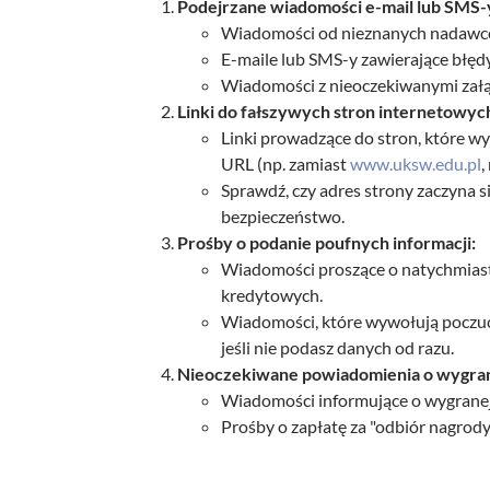
Podejrzane wiadomości e-mail lub SMS-
Wiadomości od nieznanych nadawcó
E-maile lub SMS-y zawierające błędy
Wiadomości z nieoczekiwanymi załą
Linki do fałszywych stron internetowyc
Linki prowadzące do stron, które w
URL (np. zamiast
www.uksw.edu.pl
,
Sprawdź, czy adres strony zaczyna się
bezpieczeństwo.
Prośby o podanie poufnych informacji:
Wiadomości proszące o natychmias
kredytowych.
Wiadomości, które wywołują poczuc
jeśli nie podasz danych od razu.
Nieoczekiwane powiadomienia o wygra
Wiadomości informujące o wygranej 
Prośby o zapłatę za "odbiór nagrod