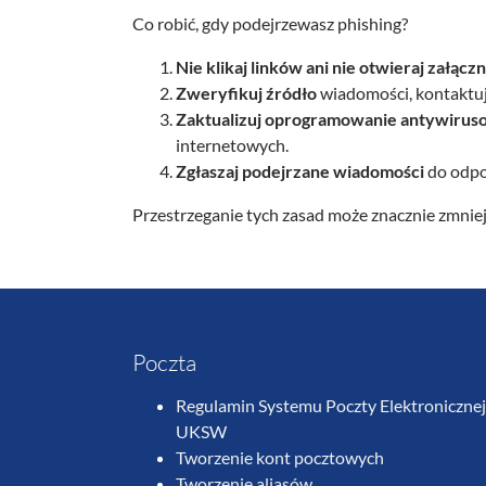
Co robić, gdy podejrzewasz phishing?
Nie klikaj linków ani nie otwieraj załąc
Zweryfikuj źródło
wiadomości, kontaktują
Zaktualizuj oprogramowanie antywiru
internetowych.
Zgłaszaj podejrzane wiadomości
do odpo
Przestrzeganie tych zasad może znacznie zmniejs
Poczta
Regulamin Systemu Poczty Elektronicznej
UKSW
Tworzenie kont pocztowych
Tworzenie aliasów