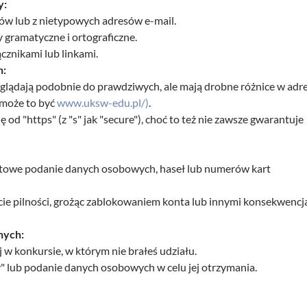
y:
w lub z nietypowych adresów e-mail.
 gramatyczne i ortograficzne.
cznikami lub linkami.
h:
yglądają podobnie do prawdziwych, ale mają drobne różnice w adre
 może to być
www.uksw-edu.pl/)
.
 od "https" (z "s" jak "secure"), choć to też nie zawsze gwarantuje
towe podanie danych osobowych, haseł lub numerów kart
ie pilności, grożąc zablokowaniem konta lub innymi konsekwencj
nych:
w konkursie, w którym nie brałeś udziału.
y" lub podanie danych osobowych w celu jej otrzymania.