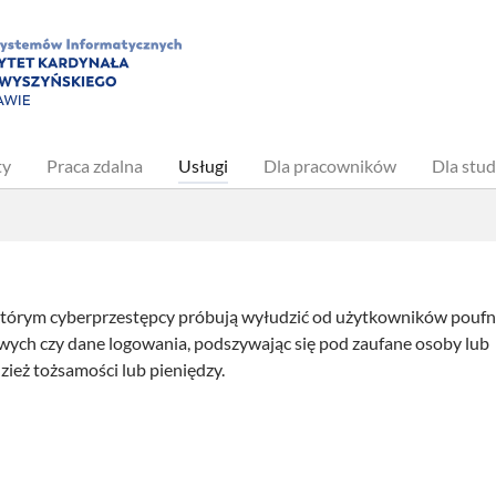
ty
Praca zdalna
Usługi
Dla pracowników
Dla stu
którym cyberprzestępcy próbują wyłudzić od użytkowników pouf
towych czy dane logowania, podszywając się pod zaufane osoby lub
dzież tożsamości lub pieniędzy.