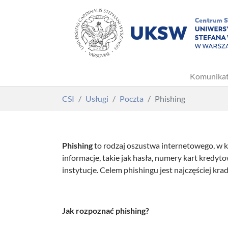
Komunika
Skip to main content
You are here:
CSI
Usługi
Poczta
Phishing
Phishing
to rodzaj oszustwa internetowego, w 
informacje, takie jak hasła, numery kart kredy
instytucje. Celem phishingu jest najczęściej kra
Jak rozpoznać phishing?