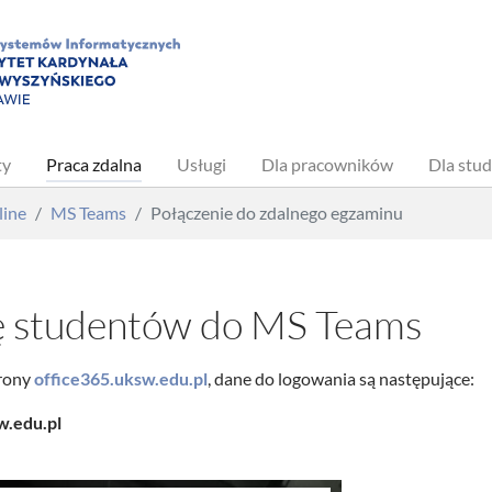
ty
Praca zdalna
Usługi
Dla pracowników
Dla stu
line
MS Teams
Połączenie do zdalnego egzaminu
się studentów do MS Teams
trony
office365.uksw.edu.pl
, dane do logowania są następujące:
.edu.pl