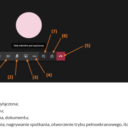
wyłączona;
u;
kna, dokumentu;
ania, nagrywanie spotkania, otworzenie trybu pełnoekranowego, itd