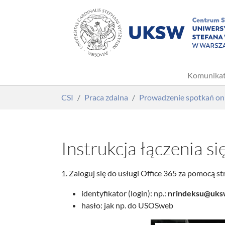
Komunika
Skip to main content
You are here:
CSI
Praca zdalna
Prowadzenie spotkań on
Instrukcja łączenia 
1. Zaloguj się do usługi Office 365 za pomocą s
identyfikator (login): np.:
nrindeksu@uksw
hasło: jak np. do USOSweb