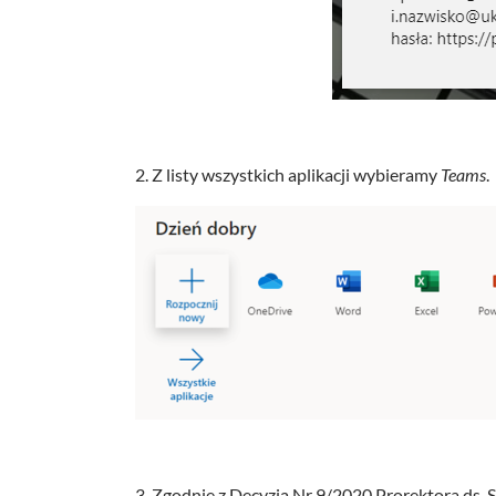
2. Z listy wszystkich aplikacji wybieramy
Teams
.
3. Zgodnie z Decyzją Nr 9/2020 Prorektora ds. 