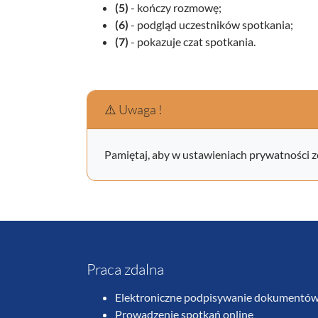
(5)
- kończy rozmowę;
(6)
- podgląd uczestników spotkania;
(7)
- pokazuje czat spotkania.
⚠️ Uwaga !
Pamiętaj, aby w ustawieniach prywatności z
Praca zdalna
Elektroniczne podpisywanie dokumentó
Prowadzenie spotkań online