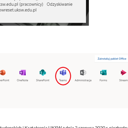
Studenckich i Kształcenia UKSW z dnia 2 czerwca 2020 r. niezbędna