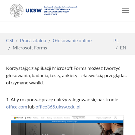
Skip to main content
You are here:
CSI
Praca zdalna
Głosowanie online
PL
Microsoft Forms
EN
Korzystając z aplikacji Microsoft Forms możesz tworzyć
głosowania, badania, testy, ankiety i z łatwością przeglądać
otrzymane wyniki.
1. Aby rozpocząć pracę należy zalogować się na stronie
office.com
lub
office365.uksw.edu.pl
.