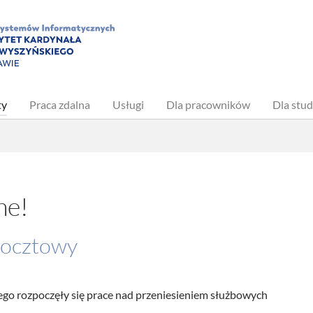
(current)
ty
Praca zdalna
Usługi
Dla pracowników
Dla stu
ne!
ocztowy
zego rozpoczęły się prace nad przeniesieniem służbowych