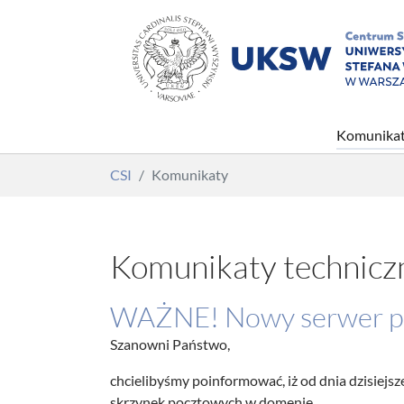
Komunika
Skip to main content
You are here:
CSI
Komunikaty
Komunikaty technicz
WAŻNE! Nowy serwer p
Szanowni Państwo,
chcielibyśmy poinformować, iż od dnia dzisiejs
skrzynek pocztowych w domenie…