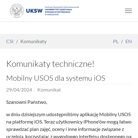
Skip to main content
You are here:
CSI
Komunikaty
PL
EN
Komunikaty techniczne!
Mobilny USOS dla systemu iOS
29/04/2024
Komunikat
Szanowni Państwo,
w dniu dzisiejszym udostępniliśmy aplikację Mobilny USOS
na platformę iOS. Teraz użytkownicy iPhone'ów mogą łatwo
sprawdzać plan zajęć, oceny i inne informacje związane z
uczelnią, korzystając z wygodnego interfejsu dostępnego na