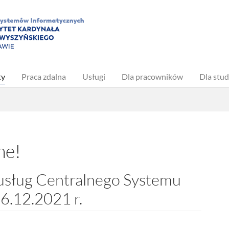
(current)
ty
Praca zdalna
Usługi
Dla pracowników
Dla stu
ne!
usług Centralnego Systemu
6.12.2021 r.