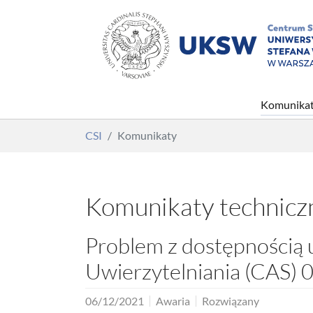
Komunika
Skip to main content
You are here:
CSI
Komunikaty
Komunikaty technicz
Problem z dostępnością 
Uwierzytelniania (CAS) 0
06/12/2021
Awaria
Rozwiązany