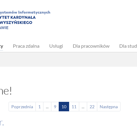
(current)
ty
Praca zdalna
Usługi
Dla pracowników
Dla stu
ne!
Poprzednia
1
...
9
10
11
...
22
Następna
.