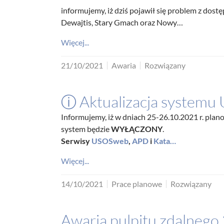
informujemy, iż dziś pojawił się problem z dost
Dewajtis, Stary Gmach oraz Nowy…
Więcej...
21/10/2021
Awaria
Rozwiązany
ⓘ Aktualizacja systemu
Informujemy, iż w dniach 25-26.10.2021 r. plan
system będzie
WYŁĄCZONY
.
Serwisy
USOSweb
,
APD
i
Kata…
Więcej...
14/10/2021
Prace planowe
Rozwiązany
Awaria pulpitu zdalnego 