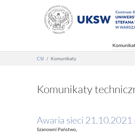
Komunika
Skip to main content
You are here:
CSI
Komunikaty
Komunikaty technicz
Awaria sieci 21.10.2021 r
Szanowni Państwo,