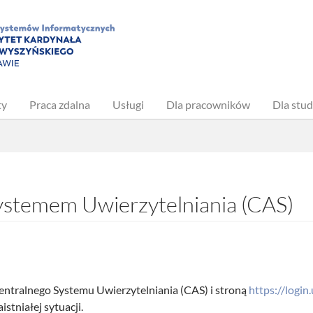
ty
Praca zdalna
Usługi
Dla pracowników
Dla stu
ystemem Uwierzytelniania (CAS)
entralnego Systemu Uwierzytelniania (CAS) i stroną
https://login
stniałej sytuacji.