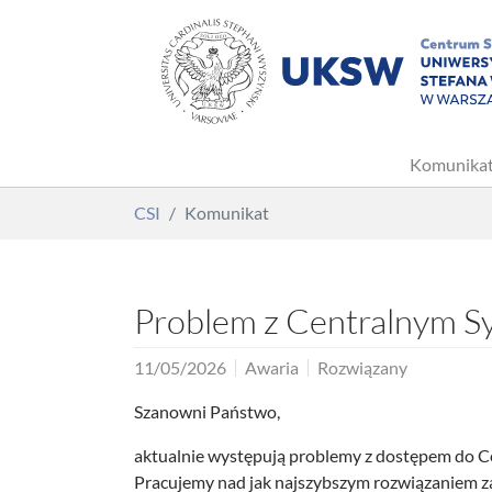
Komunika
Skip to main content
You are here:
CSI
Komunikat
Problem z Centralnym S
11/05/2026
Awaria
Rozwiązany
Szanowni Państwo,
aktualnie występują problemy z dostępem do C
Pracujemy nad jak najszybszym rozwiązaniem zai